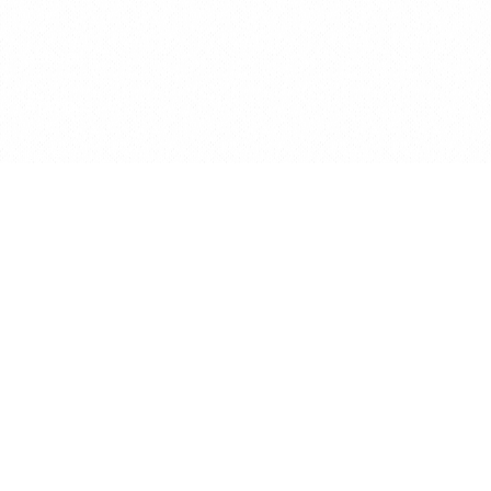
Accueil
À propos
Livre
Blog
Contact
Contact
1 A Rue Des Jardins, 8288 Kehlen
Fari.Khabirpour@gmail.com
+352 621 143 139